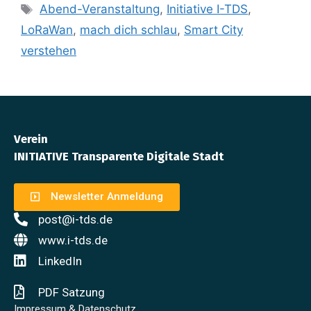
Abend-Veranstaltung
,
Initiative I-TDS
,
LoRaWan
,
mach dich schlau
,
Smart City
verstehen
Verein
INITIATIVE Transparente Digitale Stadt
Newsletter Anmeldung
post@i-tds.de
www.i-tds.de
LinkedIn
PDF Satzung
Impressum & Datenschutz